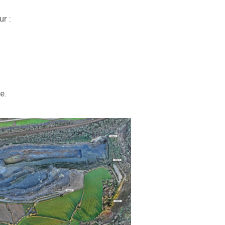
r :
e.