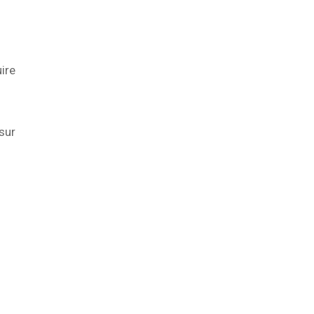
uire
 sur