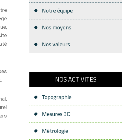
Notre équipe
tre
ège
Nos moyens
ue,
ite
Nos valeurs
uté
ses
NOS ACTIVITES
.
Topographie
al,
rel
Mesures 3D
ers
Métrologie