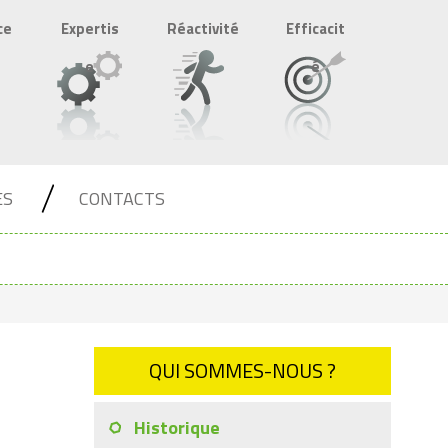
ce
Expertis
Réactivité
Efficacit
e
é
ES
CONTACTS
QUI SOMMES-NOUS ?
Historique