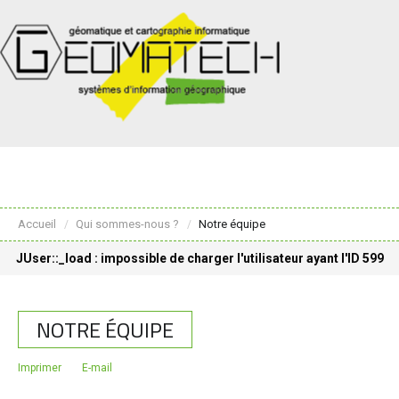
Accueil
Qui sommes-nous ?
Notre équipe
/
/
JUser::_load : impossible de charger l'utilisateur ayant l'ID 599
NOTRE ÉQUIPE
Imprimer
E-mail