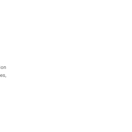
ion
es,