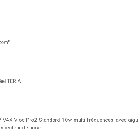
tem"
r
éel TERIA
IVAX Vloc Pro2 Standard 10w multi fréquences, avec aigui
nnecteur de prise