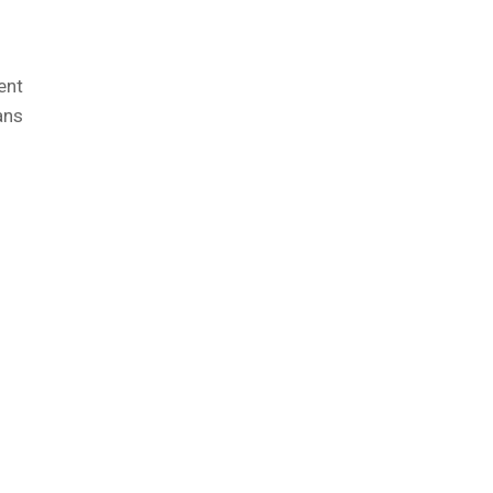
ent
ans