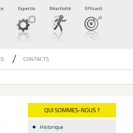
ce
Expertis
Réactivité
Efficacit
e
é
ES
CONTACTS
QUI SOMMES-NOUS ?
Historique