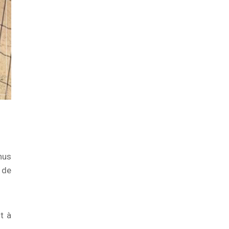
nus
 de
t à