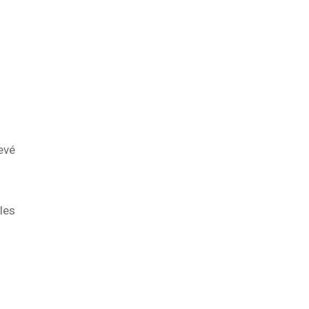
levé
les